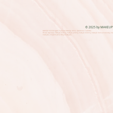
© 2025 by MAKEUP
MAKEUP ROOM Agata Topolska MakeUp Artist. Garderoba i toaletka.
Wizaż, stylizacja. Makijaż ślubny, makijaż próbny, makijaż dzienny, makijaż okolicznościowy, 
makijażu, indywidualna lekcja makijażu.