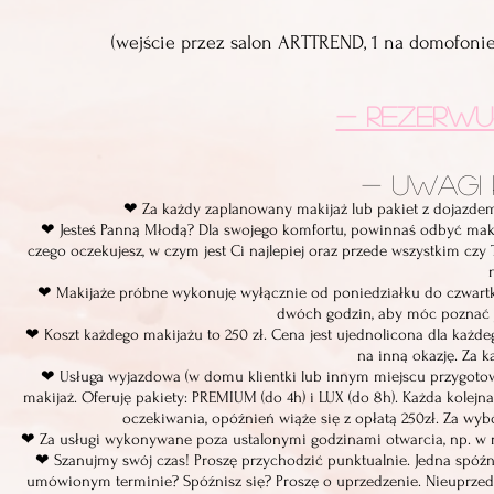
(wejście przez salon ARTTREND, 1 na domofonie
- REZERWU
- UWAGI 
❤ Za każdy zaplanowany makijaż lub pakiet z dojazdem 
❤ Jesteś Panną Młodą? Dla swojego komfortu, powinnaś odbyć makij
czego oczekujesz, w czym jest Ci najlepiej oraz przede wszystkim cz
❤ Makijaże próbne wykonuję wyłącznie od poniedziałku do czwart
dwóch godzin, aby móc poznać ją 
❤ Koszt każdego makijażu to 250 zł. Cena jest ujednolicona dla każde
na inną okazję. Za 
❤ Usługa wyjazdowa (w domu klientki lub innym miejscu przygotowa
makijaż. Oferuję pakiety: PREMIUM (do 4h) i LUX (do 8h). Każda kol
oczekiwania, opóźnień wiąże się z opłatą 250zł. Za wyb
❤ Za usługi wykonywane poza ustalonymi godzinami otwarcia, np. w 
❤ Szanujmy swój czas! Proszę przychodzić punktualnie. Jedna spóźn
umówionym terminie? Spóźnisz się? Proszę o uprzedzenie. Nieuprz