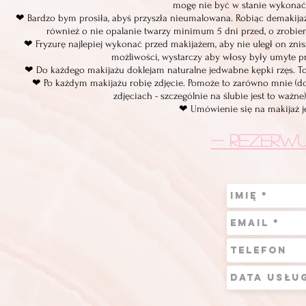
mogę nie być w stanie wykonać 
❤ Bardzo bym prosiła, abyś przyszła nieumalowana. Robiąc demakijaż
również o nie opalanie twarzy minimum 5 dni przed, o zrobien
❤ Fryzurę najlepiej wykonać przed makijażem, aby nie uległ on znis
możliwości, wystarczy aby włosy były umyte pr
❤ Do każdego makijażu doklejam naturalne jedwabne kępki rzęs. To pr
❤ Po każdym makijażu robię zdjęcie. Pomoże to zarówno mnie (dok
zdjęciach - szczególnie na ślubie jest to ważne)
❤ Umówienie się na makijaż je
- REZERWU