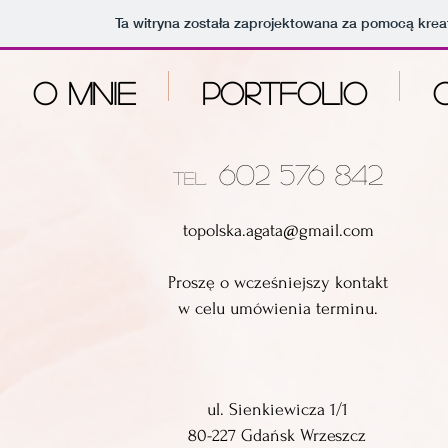
Ta witryna została zaprojektowana za pomocą kre
O MNIE
PORTFOLIO
602 576 842
tel.
topolska.agata@gmail.com
P
roszę o wcześniejszy kontakt
w celu umówienia terminu.
ul. Sienkiewicza 1/1
80-227
Gdańsk Wrzeszcz